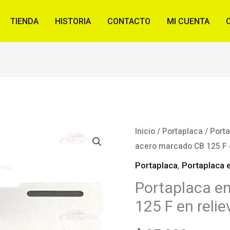
TIENDA
HISTORIA
CONTACTO
MI CUENTA
Inicio
/
Portaplaca
/
Porta
acero marcado CB 125 F e
Portaplaca
,
Portaplaca 
Portaplaca e
125 F en relie