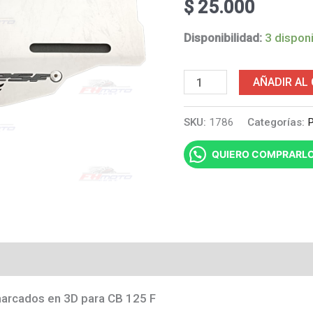
$
25.000
Disponibilidad:
3 dispon
Portaplaca
AÑADIR AL
en
SKU:
1786
Categorías:
P
acero
marcado
QUIERO COMPRARL
CB
125
F
en
relieve
cantidad
marcados en 3D para CB 125 F