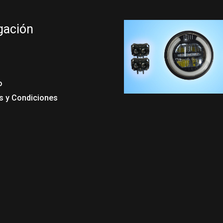
gación
o
s y Condiciones