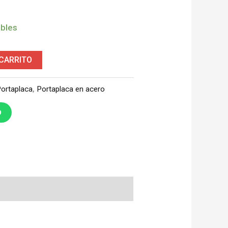
ibles
 CARRITO
ortaplaca
,
Portaplaca en acero
O