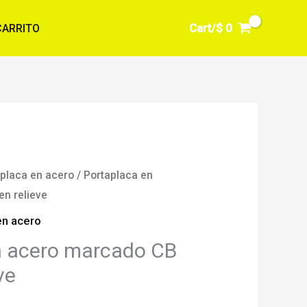
Cart/
$
0
CARRITO
placa en acero
/ Portaplaca en
n relieve
en acero
n acero marcado CB
ve