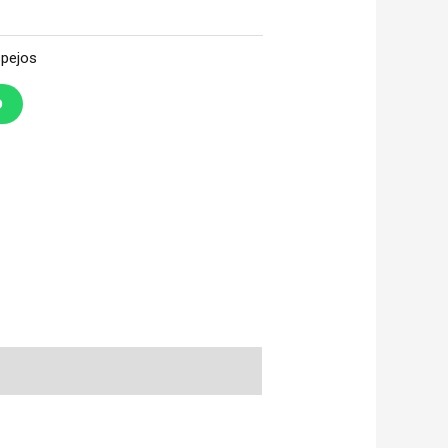
pejos
O