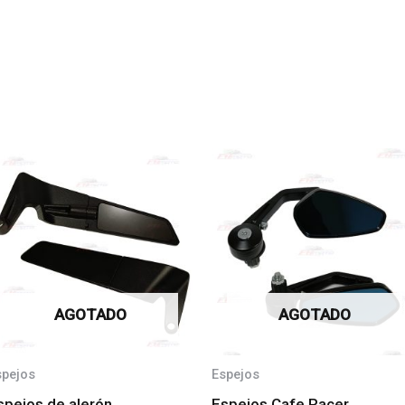
AGOTADO
AGOTADO
spejos
Espejos
spejos de alerón
Espejos Cafe Racer