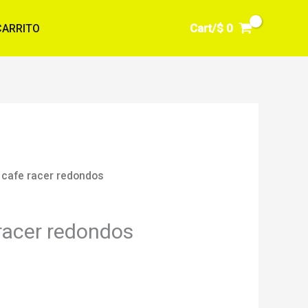
Cart/
$
0
CARRITO
 cafe racer redondos
racer redondos