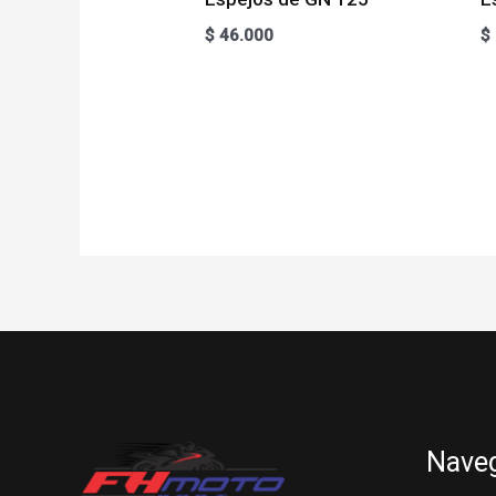
$
46.000
$
Nave