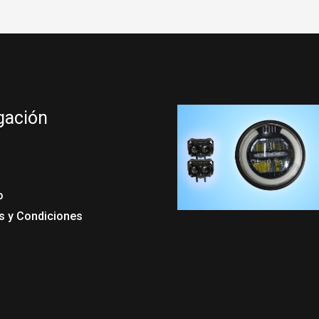
gación
o
s y Condiciones