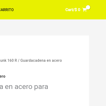
Cart/
$
0
CARRITO
unk 160 R
/ Guardacadena en acero
ero
 en acero para