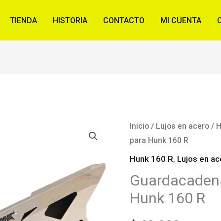
TIENDA
HISTORIA
CONTACTO
MI CUENTA
Inicio
/
Lujos en acero
/
H
para Hunk 160 R
Hunk 160 R
,
Lujos en ac
Guardacadena
Hunk 160 R