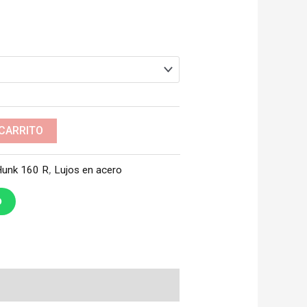
 CARRITO
unk 160 R
,
Lujos en acero
O