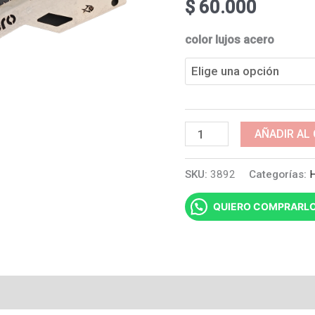
$
60.000
color lujos acero
Guardacadena
AÑADIR AL
en
SKU:
3892
Categorías:
H
acero
para
QUIERO COMPRARL
Hunk
160
R
cantidad
al
Valoraciones (0)