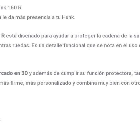
unk 160 R
 le da más presencia a tu Hunk.
 R
está diseñado para ayudar a proteger la cadena de la suc
tras ruedas. Es un detalle funcional que se nota en el uso d
rcado en 3D
y además de cumplir su función protectora, ta
e más firme, más personalizado y combina muy bien con otro
R