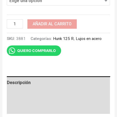
Guardacadena
AÑADIR AL CARRITO
para
SKU:
3881
Categorías:
Hunk 125 R
,
Lujos en acero
Hunk
125
QUIERO COMPRARLO
R
cantidad
Descripción
Información adicional
Valoraciones (0)