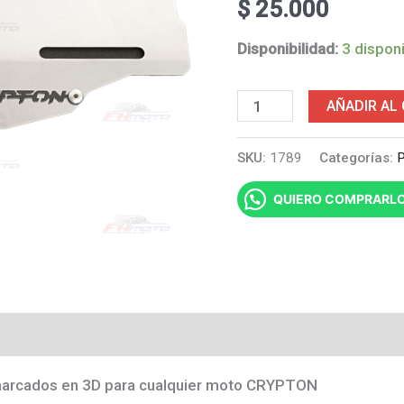
$
25.000
Disponibilidad:
3 dispon
Portaplaca
AÑADIR AL
en
SKU:
1789
Categorías:
P
acero
marcado
QUIERO COMPRARL
CRYPTON
en
relieve
cantidad
 marcados en 3D para cualquier moto CRYPTON