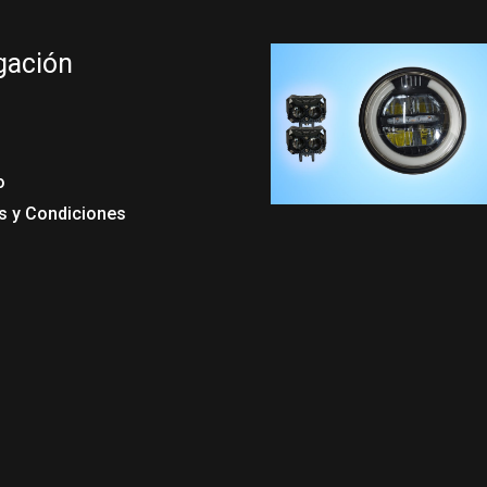
gación
o
s y Condiciones