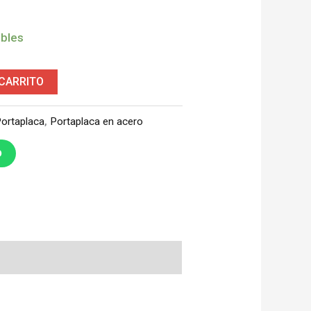
ibles
 CARRITO
ortaplaca
,
Portaplaca en acero
O