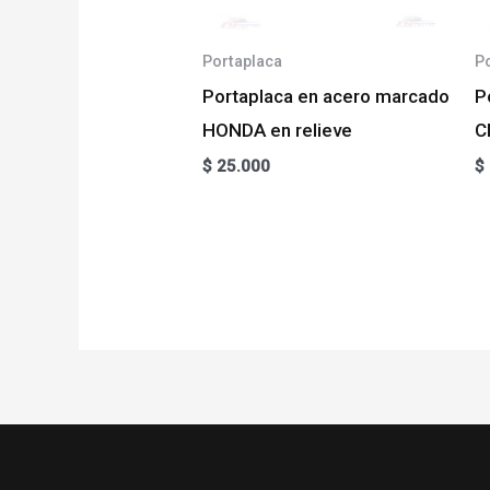
Portaplaca
P
Portaplaca en acero marcado
P
HONDA en relieve
C
$
25.000
$