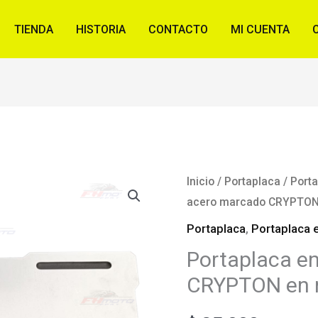
TIENDA
HISTORIA
CONTACTO
MI CUENTA
Inicio
/
Portaplaca
/
Porta
acero marcado CRYPTON 
Portaplaca
,
Portaplaca 
Portaplaca e
CRYPTON en r