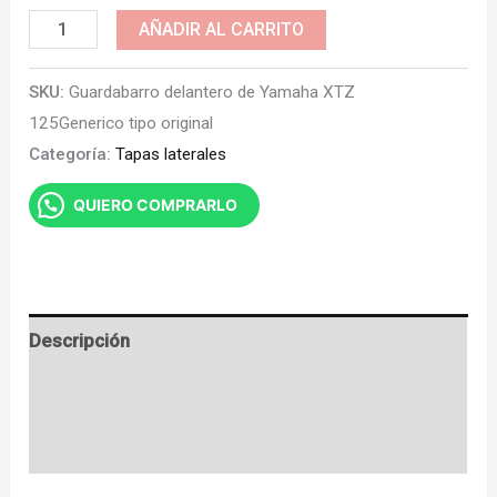
Tapas
AÑADIR AL CARRITO
laterales
SKU:
Guardabarro delantero de Yamaha XTZ
XTZ
125Generico tipo original
125
Categoría:
Tapas laterales
cantidad
QUIERO COMPRARLO
Descripción
Información adicional
Valoraciones (0)