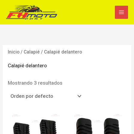
Ir
al
contenido
Inicio
/
Calapié
/ Calapié delantero
Calapié delantero
Mostrando 3 resultados