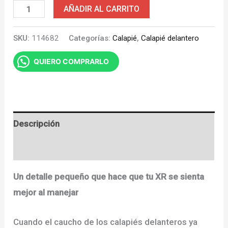
Caucho
AÑADIR AL CARRITO
Calapié
SKU:
114682
Categorías:
Calapié
,
Calapié delantero
delantero
XR
QUIERO COMPRARLO
125
-
150
cantidad
Descripción
Valoraciones (0)
Un detalle pequeño que hace que tu XR se sienta
mejor al manejar
Cuando el caucho de los calapiés delanteros ya