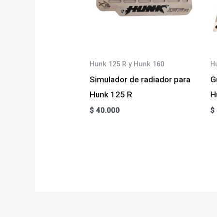
Hunk 125 R y Hunk 160
H
Simulador de radiador para
G
Hunk 125 R
H
$
40.000
$