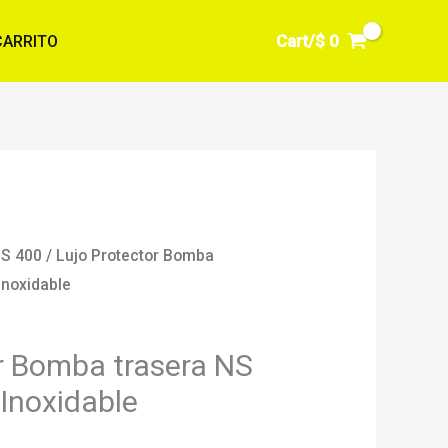
Cart/
$
0
CARRITO
S 400
/ Lujo Protector Bomba
Inoxidable
r Bomba trasera NS
Inoxidable