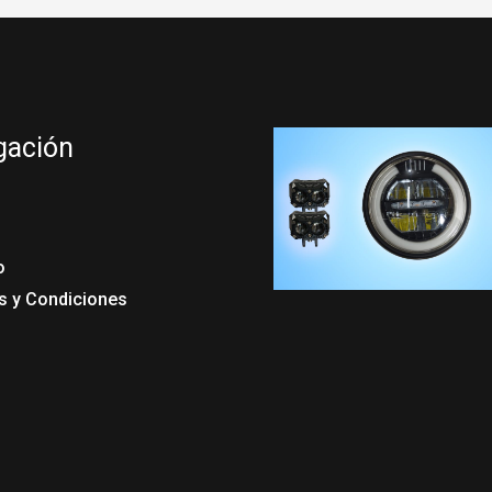
gación
o
s y Condiciones