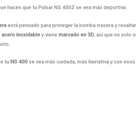
cantidad
 que hacen que tu Pulsar NS 400Z se vea más deportiva.
sera
está pensado para proteger la bomba trasera y resalt
n
acero inoxidable
y viene
marcado en 3D
, así que no solo 
moto.
ue tu
NS 400
se vea más cuidada, más llamativa y con esos