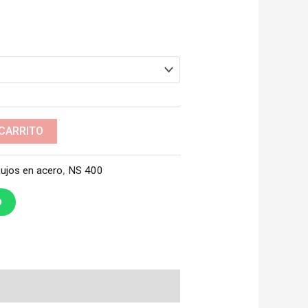
 CARRITO
ujos en acero
,
NS 400
O