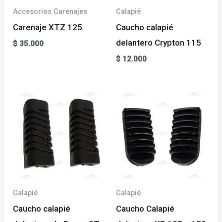
Accesorios Carenajes
Calapié
Carenaje XTZ 125
Caucho calapié
delantero Crypton 115
$
35.000
$
12.000
Calapié
Calapié
Caucho calapié
Caucho Calapié