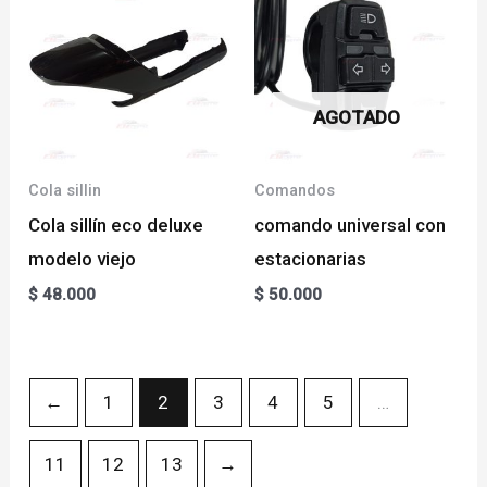
AGOTADO
Cola sillin
Comandos
Cola sillín eco deluxe
comando universal con
modelo viejo
estacionarias
$
48.000
$
50.000
←
1
2
3
4
5
…
11
12
13
→